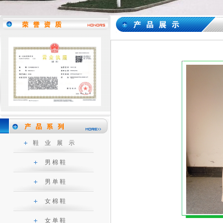
鞋 业 展 示
男 棉 鞋
男 单 鞋
女 棉 鞋
女 单 鞋