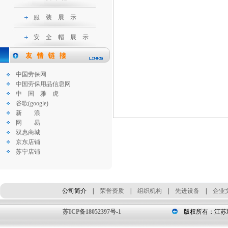
服 装 展 示
安 全 帽 展 示
中国劳保网
中国劳保用品信息网
中 国 雅 虎
谷歌(google)
新 浪
网 易
双惠商城
京东店铺
苏宁店铺
公司简介
|
荣誉资质
|
组织机构
|
先进设备
|
企业
苏ICP备18052397号-1
版权所有：江苏